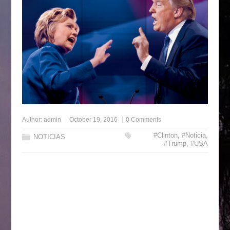
Author:
admin
October 19, 2016
0 Comments
#Clinton
,
#Noticia
,
NOTICIAS
#Trump
,
#USA