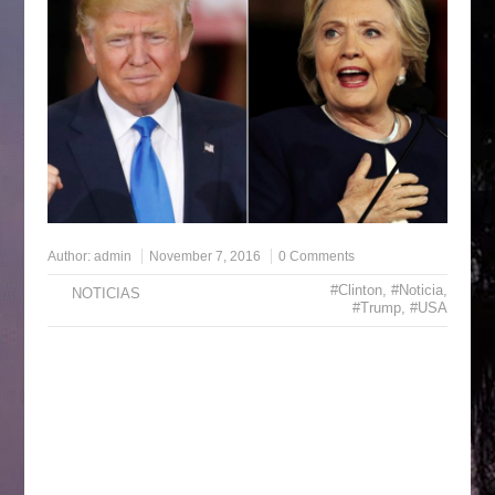
Author:
admin
November 7, 2016
0 Comments
#Clinton
,
#Noticia
,
NOTICIAS
#Trump
,
#USA