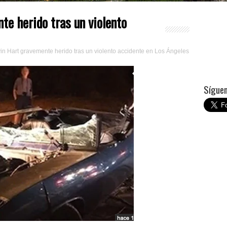
te herido tras un violento
in Hart gravemente herido tras un violento accidente en Los Ángeles
Síguem