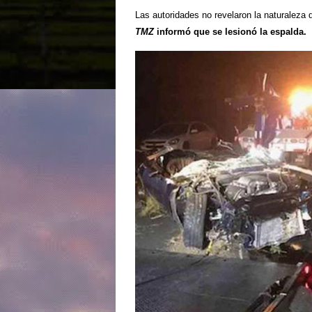
Las autoridades no revelaron la naturaleza d
TMZ
informó que se lesionó la espalda.