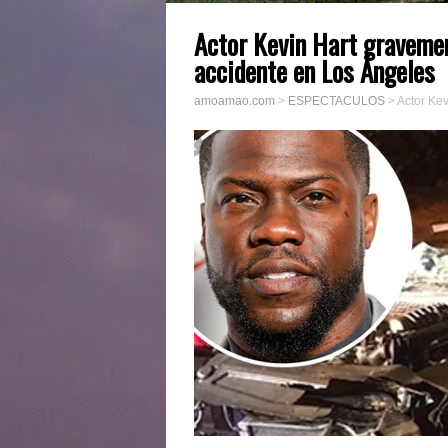
Actor Kevin Hart gravemen
accidente en Los Ángeles
amoamao.com
>
ESPECTACULOS
>
Actor Kev