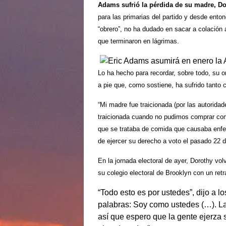
Adams sufrió la pérdida de su madre, D
para las primarias del partido y desde enton
“obrero”, no ha dudado en sacar a colació
que terminaron en lágrimas.
Lo ha hecho para recordar, sobre todo, su or
a pie que, como sostiene, ha sufrido tanto c
“Mi madre fue traicionada (por las autoridad
traicionada cuando no pudimos comprar com
que se trataba de comida que causaba enf
de ejercer su derecho a voto el pasado 22 d
En la jornada electoral de ayer, Dorothy v
su colegio electoral de Brooklyn con un ret
“Todo esto es por ustedes”, dijo a l
palabras: Soy como ustedes (…). 
así que espero que la gente ejerza