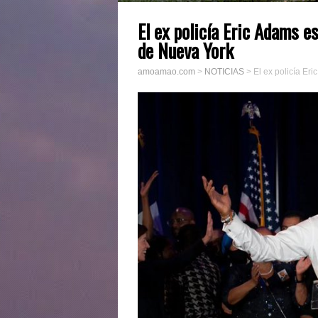
El ex policía Eric Adams e
de Nueva York
amoamao.com
>
NOTICIAS
>
El ex policía Er