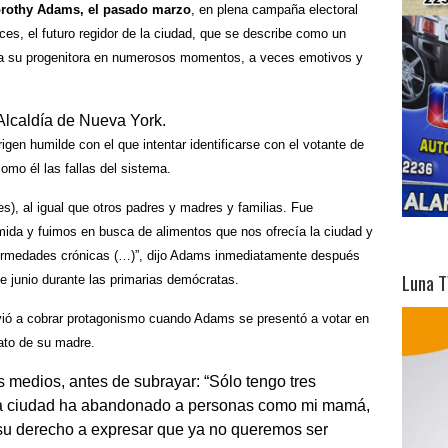
orothy Adams, el pasado marzo
, en plena campaña electoral
ces, el futuro regidor de la ciudad, que se describe como un
n a su progenitora en numerosos momentos, a veces emotivos y
igen humilde con el que intentar identificarse con el votante de
omo él las fallas del sistema.
es), al igual que otros padres y madres y familias. Fue
ida y fuimos en busca de alimentos que nos ofrecía la ciudad y
ermedades crónicas (…)”, dijo Adams inmediatamente después
Luna T
e junio durante las primarias demócratas.
olvió a cobrar protagonismo cuando Adams se presentó a votar en
rato de su madre.
os medios, antes de subrayar: “Sólo tengo tres
La ciudad ha abandonado a personas como mi mamá,
 su derecho a expresar que ya no queremos ser