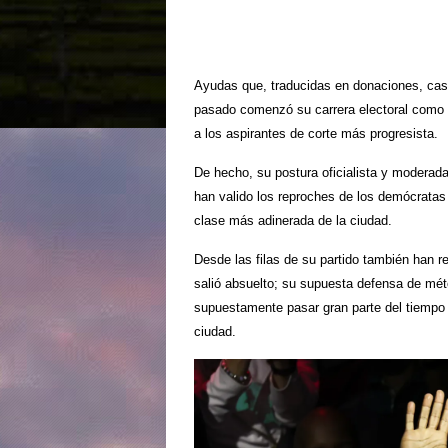
Ayudas que, traducidas en donaciones, casi
pasado comenzó su carrera electoral como c
a los aspirantes de corte más progresista.
De hecho, su postura oficialista y moderada 
han valido los reproches de los demócratas 
clase más adinerada de la ciudad.
Desde las filas de su partido también han r
salió absuelto; su supuesta defensa de mét
supuestamente pasar gran parte del tiempo 
ciudad.