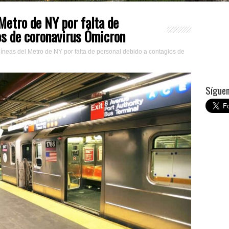
Metro de NY por falta de
os de coronavirus Ómicron
íneas del Metro de NY por falta de personal debido a contagios de
Síguem