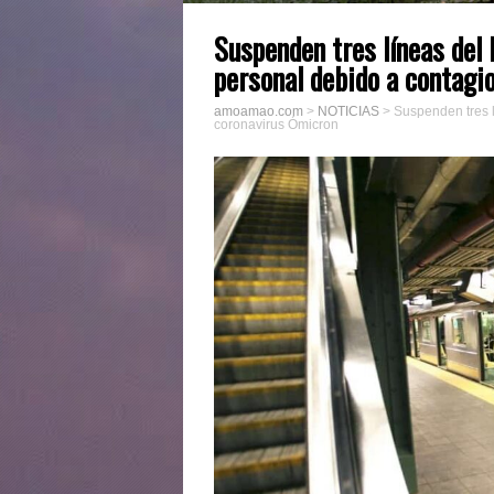
Suspenden tres líneas del 
personal debido a contagi
amoamao.com
>
NOTICIAS
>
Suspenden tres l
coronavirus Ómicron