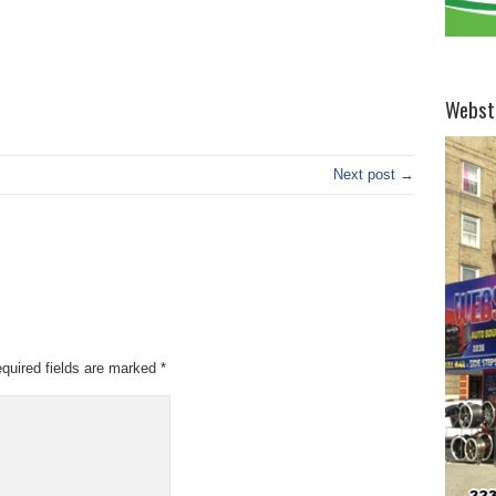
Webst
Next post →
quired fields are marked
*