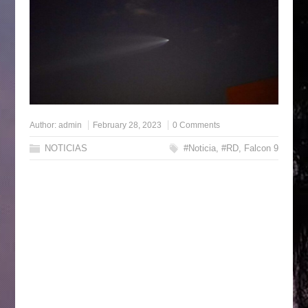
Author:
admin
February 28, 2023
0 Comments
NOTICIAS
#Noticia
,
#RD
,
Falcon 9