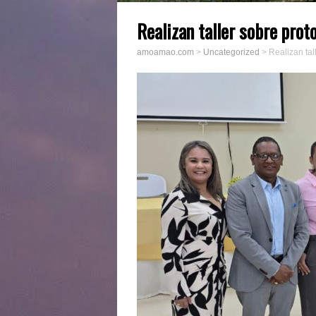
Realizan taller sobre prot
amoamao.com
>
Uncategorized
>
Realizan ta