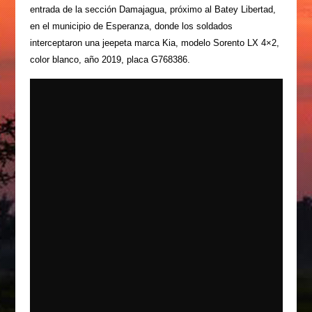
entrada de la sección Damajagua, próximo al Batey Libertad,
en el municipio de Esperanza, donde los soldados
interceptaron una jeepeta marca Kia, modelo Sorento LX 4×2,
color blanco, año 2019, placa G768386.