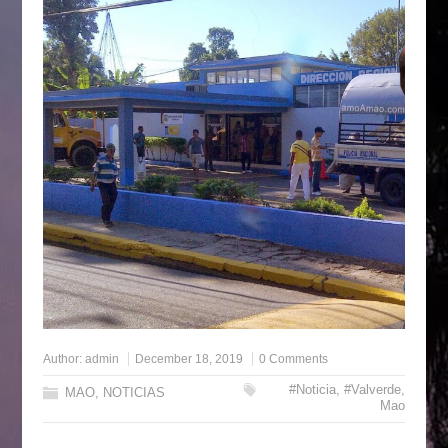
Author:
admin
December 18, 2019
0 Comments
#Noticia
,
#Valverde
,
MAO
,
NOTICIAS
Mao