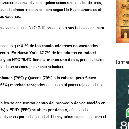
unización masiva, diversas gobernaciones y estados del país,
que de ofrecer incentivos, pero según De Blasio
ahora es el
las vacunas.
ncontró que
81% de los estadounidenses no vacunados
cerlo
.
En Nueva York, 67.7% de los adultos en todo el
 y en NYC 70.4% tiene al menos una dosis,
pero el alcalde
Farmac
tes de un sistema puramente voluntario.
nhattan (79%) y Queens (70%) a la cabeza, pero Staten
x (62%) marchan rezagados
en cuanto al porcentaje de adultos
ública se encuentran dentro del promedio de vacunación en
2%) y FDNY (55%) se ubica por debajo,
aún siendo
 diversas por toda la ciudad. No hay cifras específicas para el