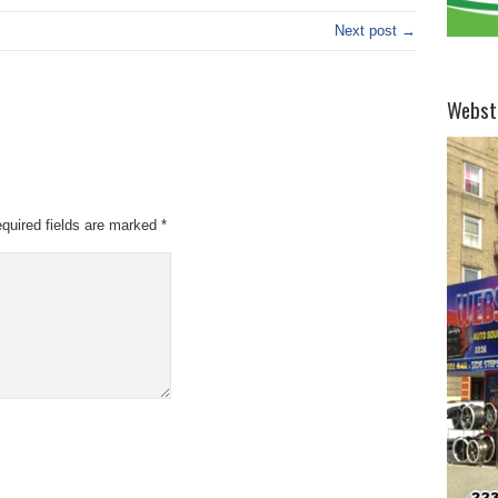
Next post →
Webst
quired fields are marked
*