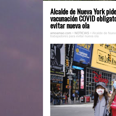
Alcalde de Nueva York pid
vacunación COVID obligato
evitar nueva ola
amoamao.com
>
NOTICIAS
>
Alcalde de Nueva
trabajadores para evitar nueva ola