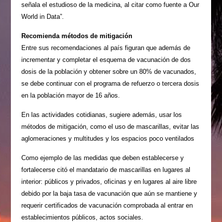
señala el estudioso de la medicina, al citar como fuente a Our
World in Data”.
Recomienda métodos de mitigación
Entre sus recomendaciones al país figuran que además de
incrementar y comple­tar el esquema de vacuna­ción de dos
dosis de la po­blación y obtener sobre un 80% de vacunados,
se debe continuar con el programa de refuerzo o tercera dosis
en la población mayor de 16 años.
En las actividades coti­dianas, sugiere además, usar los
métodos de mitiga­ción, como el uso de mas­carillas, evitar las
aglome­raciones y multitudes y los espacios poco ventilados
Como ejemplo de las me­didas que deben estable­cerse y
fortalecerse citó el mandatario de mascarillas en lugares al
interior: públi­cos y privados, oficinas y en lugares al aire libre
debido por la baja tasa de vacuna­ción que aún se mantiene y
requerir certificados de va­cunación comprobada al entrar en
establecimientos públicos, actos sociales.