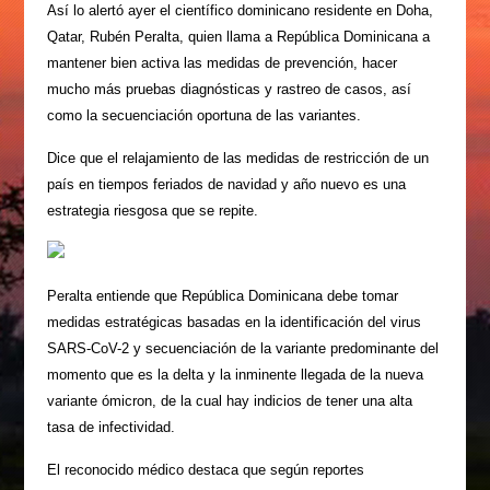
Así lo alertó ayer el cien­tífico dominicano residen­te en Doha,
Qatar, Rubén Peralta, quien llama a Re­pública Dominicana a
mantener bien activa las medidas de prevención, hacer
mucho más pruebas diagnósticas y rastreo de casos, así
como la secuen­ciación oportuna de las va­riantes.
Dice que el relajamien­to de las medidas de res­tricción de un
país en tiempos feriados de na­vidad y año nuevo es una
estrategia riesgosa que se repite.
Peralta entiende que República Dominicana debe tomar
medidas es­tratégicas basadas en la identificación del virus
SARS-CoV-2 y secuencia­ción de la variante predo­minante del
momento que es la delta y la inminente llegada de la nueva
varian­te ómicron, de la cual hay indicios de tener una alta
tasa de infectividad.
El reconocido médico destaca que según reportes