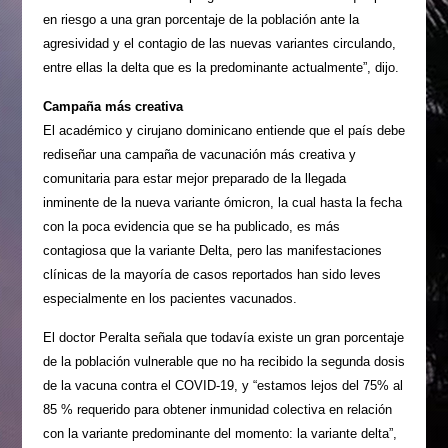
en riesgo a una gran porcentaje de la po­blación ante la
agresividad y el contagio de las nuevas variantes circulando,
entre ellas la delta que es la pre­dominante actualmente”, dijo.
Campaña más creativa
El académico y cirujano do­minicano entiende que el país debe
rediseñar una campaña de vacunación más creativa y
comunitaria para estar mejor preparado de la llegada
inminente de la nue­va variante ómicron, la cual hasta la fecha
con la poca evi­dencia que se ha publicado, es más
contagiosa que la va­riante Delta, pero las mani­festaciones
clínicas de la ma­yoría de casos reportados han sido leves
especialmente en los pacientes vacunados.
El doctor Peralta señala que todavía existe un gran porcentaje
de la población vulnerable que no ha reci­bido la segunda dosis
de la vacuna contra el COVID-19, y “estamos lejos del 75% al
85 % requerido para obte­ner inmunidad colectiva en relación
con la variante pre­dominante del momento: la variante delta”,