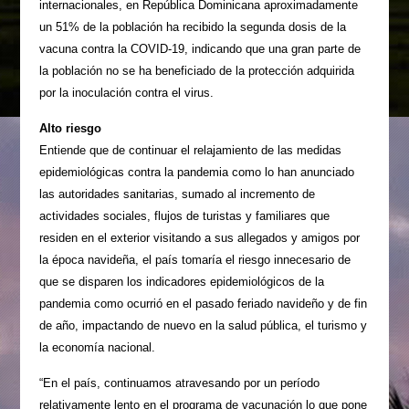
internacionales, en Repú­blica Dominicana aproxi­madamente
un 51% de la población ha recibido la se­gunda dosis de la
vacuna contra la COVID-19, indi­cando que una gran parte de
la población no se ha be­neficiado de la protección adquirida
por la inocula­ción contra el virus.
Alto riesgo
Entiende que de continuar el relajamiento de las medi­das
epidemiológicas contra la pandemia como lo han anunciado
las autoridades sanitarias, sumado al in­cremento de
actividades sociales, flujos de turistas y familiares que
residen en el exterior visitando a sus alle­gados y amigos por
la épo­ca navideña, el país toma­ría el riesgo innecesario de
que se disparen los indica­dores epidemiológicos de la
pandemia como ocurrió en el pasado feriado navideño y de fin
de año, impactando de nuevo en la salud públi­ca, el turismo y
la economía nacional.
“En el país, continuamos atravesando por un perío­do
relativamente lento en el programa de vacunación lo que pone