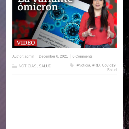
Author:
admin
December 6, 2021
0 Comments
#Noticia
,
#RD
,
Covid19
,
NOTICIAS
,
SALUD
Salud