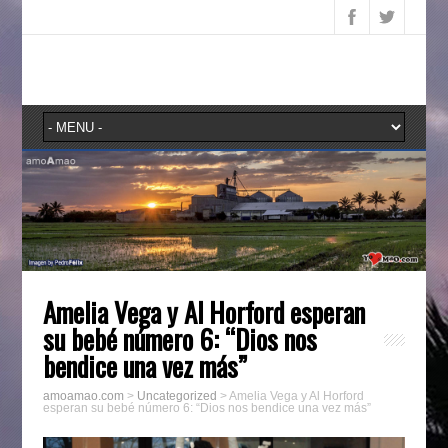
Amelia Vega y Al Horford esperan
su bebé número 6: “Dios nos
bendice una vez más”
amoamao.com
>
Uncategorized
>
Amelia Vega y Al Horford
esperan su bebé número 6: “Dios nos bendice una vez más”