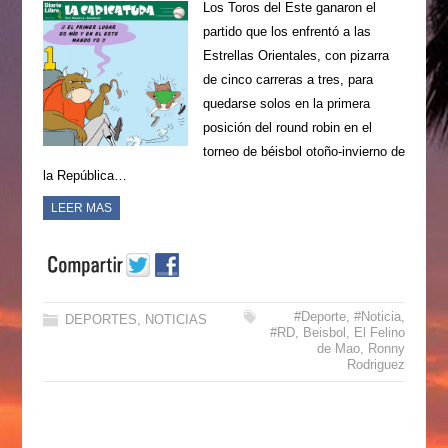
Los Toros del Este ganaron el
partido que los enfrentó a las
Estrellas Orientales, con pizarra
de cinco carreras a tres, para
quedarse solos en la primera
posición del round robin en el
torneo de béisbol otoño-invierno de
la República…
LEER MAS
#Deporte
,
#Noticia
,
DEPORTES
,
NOTICIAS
#RD
,
Beisbol
,
El Felino
de Mao
,
Ronny
Rodriguez