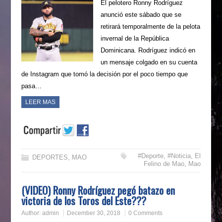
El pelotero Ronny Rodríguez
anunció este sábado que se
retirará temporalmente de la pelota
invernal de la República
Dominicana. Rodríguez indicó en
un mensaje colgado en su cuenta
de Instagram que tomó la decisión por el poco tiempo que
pasa…
LEER MAS
#Deporte
,
#Noticia
,
El
DEPORTES
,
MAO
Felino de Mao
,
Mao
(VIDEO) Ronny Rodríguez pegó batazo en
victoria de los Toros del Este???
Author:
admin
December 30, 2018
0 Comments