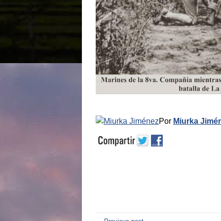
Por
Miurka Jimé