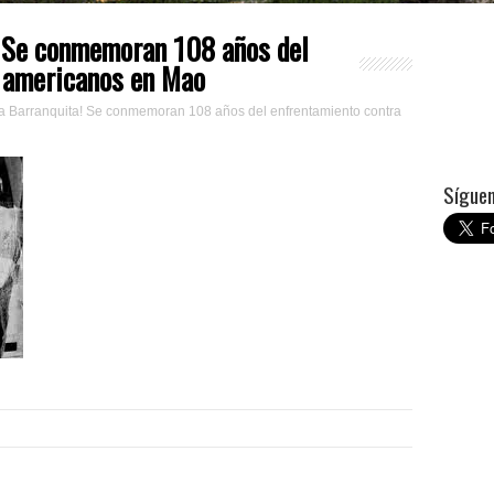
a! Se conmemoran 108 años del
s americanos en Mao
 la Barranquita! Se conmemoran 108 años del enfrentamiento contra
Síguem