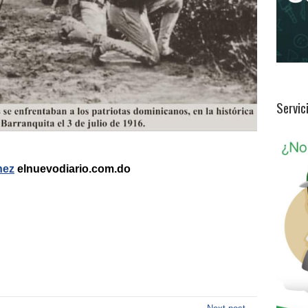
Servic
nez
elnuevodiario.com.do