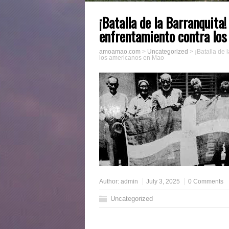
¡Batalla de la Barranquit
enfrentamiento contra lo
amoamao.com
>
Uncategorized
>
¡Batalla de
los americanos en Mao
Author:
admin
July 3, 2025
0 Comments
Uncategorized