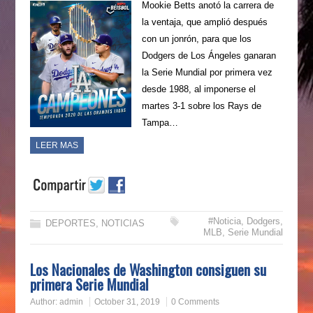
Mookie Betts anotó la carrera de
la ventaja, que amplió después
con un jonrón, para que los
Dodgers de Los Ángeles ganaran
la Serie Mundial por primera vez
desde 1988, al imponerse el
martes 3-1 sobre los Rays de
Tampa…
LEER MAS
#Noticia
,
Dodgers
,
DEPORTES
,
NOTICIAS
MLB
,
Serie Mundial
Los Nacionales de Washington consiguen su
primera Serie Mundial
Author:
admin
October 31, 2019
0 Comments