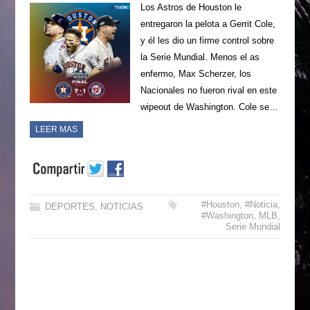
Los Astros de Houston le
entregaron la pelota a Gerrit Cole,
y él les dio un firme control sobre
la Serie Mundial. Menos el as
enfermo, Max Scherzer, los
Nacionales no fueron rival en este
wipeout de Washington. Cole se…
LEER MAS
#Houston
,
#Noticia
,
DEPORTES
,
NOTICIAS
#Washington
,
MLB
,
Serie Mundial