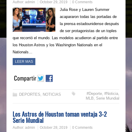
Author:
admin
October 29, 2019
0 Comments
Julia Rose y Lauren Summer
acapararon todas las portadas de
la prensa estadounidense después
de ser protagonistas de un toples
que recorrió el mundo. Las modelos acudieron al partido entre
los Houston Astros y los Washington Nationals en el
Nationals…
LEER MAS
#Deporte
,
#Noticia
,
DEPORTES
,
NOTICIAS
MLB
,
Serie Mundial
Los Astros de Houston toman ventaja 3-2
Serie Mundial
Author:
admin
October 28, 2019
0 Comments