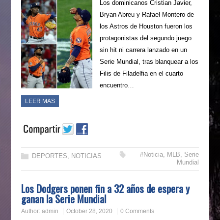
Los dominicanos Cristian Javier,
Bryan Abreu y Rafael Montero de
los Astros de Houston fueron los
protagonistas del segundo juego
sin hit ni carrera lanzado en un
Serie Mundial, tras blanquear a los
Filis de Filadelfia en el cuarto
encuentro…
LEER MAS
#Noticia
,
MLB
,
Serie
DEPORTES
,
NOTICIAS
Mundial
Los Dodgers ponen fin a 32 años de espera y
ganan la Serie Mundial
Author:
admin
October 28, 2020
0 Comments