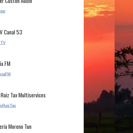
er Custon Audio
V Canal 53
ia FM
 Ruiz Tax Multiservices
ería Moreno Tun