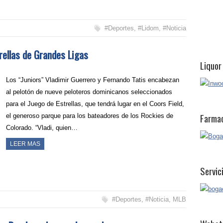
#Deportes
,
#Lidom
,
#Noticia
rellas de Grandes Ligas
Liquor
Los “Juniors” Vladimir Guerrero y Fernando Tatis encabezan
al pelotón de nueve peloteros dominicanos seleccionados
para el Juego de Estrellas, que tendrá lugar en el Coors Field,
Farmac
el generoso parque para los bateadores de los Rockies de
Colorado. “Vladi, quien…
LEER MAS
Servic
#Deportes
,
#Noticia
,
MLB