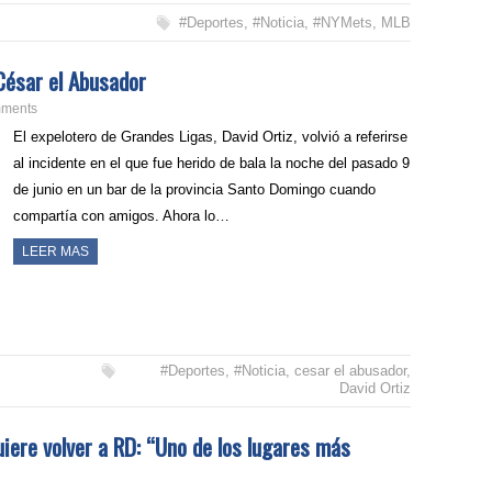
#Deportes
,
#Noticia
,
#NYMets
,
MLB
 César el Abusador
ments
El expelotero de Grandes Ligas, David Ortiz, volvió a referirse
al incidente en el que fue herido de bala la noche del pasado 9
de junio en un bar de la provincia Santo Domingo cuando
compartía con amigos. Ahora lo…
LEER MAS
#Deportes
,
#Noticia
,
cesar el abusador
,
David Ortiz
iere volver a RD: “Uno de los lugares más