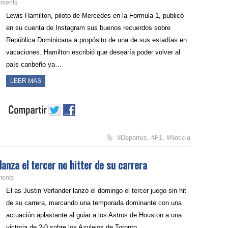
ments
Lewis Hamilton, piloto de Mercedes en la Formula 1, publicó
en su cuenta de Instagram sus buenos recuerdos sobre
República Dominicana a propósito de una de sus estadías en
vacaciones. Hamilton escribió que desearía poder volver al
país caribeño ya…
LEER MAS
#Deportes
,
#F1
,
#Noticia
lanza el tercer no hitter de su carrera
ents
El as Justin Verlander lanzó el domingo el tercer juego sin hit
de su carrera, marcando una temporada dominante con una
actuación aplastante al guiar a los Astros de Houston a una
victoria de 2-0 sobre los Azulejos de Toronto….