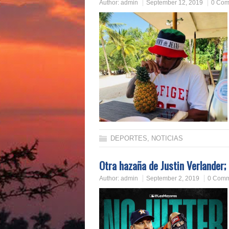
Author:
admin
September 12, 2019
0 Com
DEPORTES
,
NOTICIAS
Otra hazaña de Justin Verlander; 
Author:
admin
September 2, 2019
0 Comm