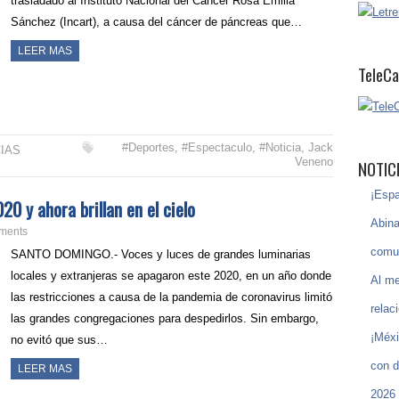
trasladado al Instituto Nacional del Cáncer Rosa Emilia
Sánchez (Incart), a causa del cáncer de páncreas que…
LEER MAS
TeleCa
#Deportes
,
#Espectaculo
,
#Noticia
,
Jack
IAS
Veneno
NOTIC
¡Espa
20 y ahora brillan en el cielo
Abina
ments
comun
SANTO DOMINGO.- Voces y luces de grandes luminarias
locales y extranjeras se apagaron este 2020, en un año donde
Al m
las restricciones a causa de la pandemia de coronavirus limitó
relac
las grandes congregaciones para despedirlos. Sin embargo,
¡Méxi
no evitó que sus…
con d
LEER MAS
2026