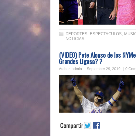
DEPORTES
,
ESPECTACULOS
,
MUSI
NOTICIAS
(VIDEO) Pete Alonso de los NYMe
Grandes Ligasa? ?
Author:
admin
September 29, 2019
0 Com