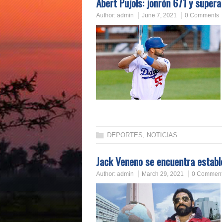
Abert Pujols: jonrón 671 y super
Author:
admin
June 7, 2021
0 Comments
DEPORTES
,
NOTICIAS
Jack Veneno se encuentra establ
Author:
admin
March 29, 2021
0 Commen