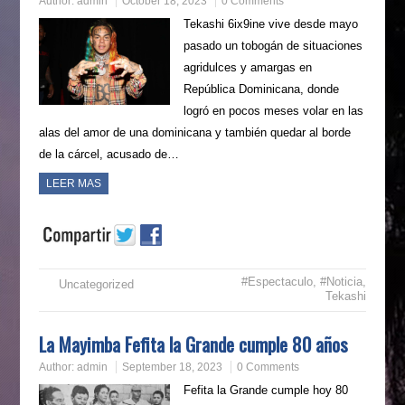
Author:
admin
October 18, 2023
0 Comments
Tekashi 6ix9ine vive desde mayo
pasado un tobogán de situaciones
agridulces y amargas en
República Dominicana, donde
logró en pocos meses volar en las
alas del amor de una dominicana y también quedar al borde
de la cárcel, acusado de…
LEER MAS
#Espectaculo
,
#Noticia
,
Uncategorized
Tekashi
La Mayimba Fefita la Grande cumple 80 años
Author:
admin
September 18, 2023
0 Comments
Fefita la Grande cumple hoy 80