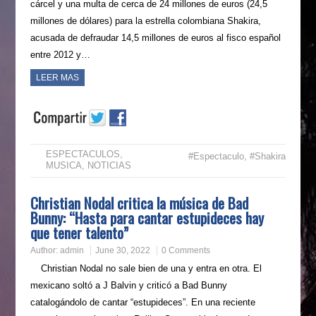
cárcel y una multa de cerca de 24 millones de euros (24,5
millones de dólares) para la estrella colombiana Shakira,
acusada de defraudar 14,5 millones de euros al fisco español
entre 2012 y…
LEER MAS
ESPECTACULOS
,
#Espectaculo
,
#Shakira
MUSICA
,
NOTICIAS
Christian Nodal critica la música de Bad
Bunny: “Hasta para cantar estupideces hay
que tener talento”
Author:
admin
June 30, 2022
0 Comments
Christian Nodal no sale bien de una y entra en otra. El
mexicano soltó a J Balvin y criticó a Bad Bunny
catalogándolo de cantar “estupideces”. En una reciente