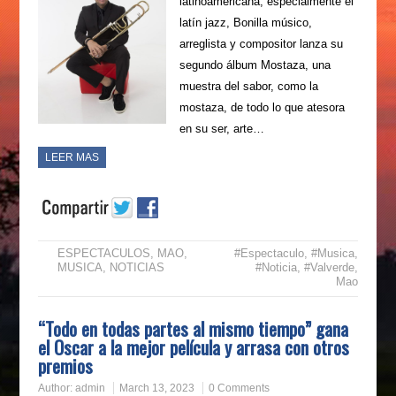
latinoamericana, especialmente el
latín jazz, Bonilla músico,
arreglista y compositor lanza su
segundo álbum Mostaza, una
muestra del sabor, como la
mostaza, de todo lo que atesora
en su ser, arte…
LEER MAS
ESPECTACULOS
,
MAO
,
#Espectaculo
,
#Musica
,
MUSICA
,
NOTICIAS
#Noticia
,
#Valverde
,
Mao
“Todo en todas partes al mismo tiempo” gana
el Oscar a la mejor película y arrasa con otros
premios
Author:
admin
March 13, 2023
0 Comments