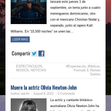
lanzará este jueves 1 de
septiembre, un tema junto a cuatro
merengueros dominicanos, otro
con el mexicano Christian Nodal y,
separado, junto al rapero Katt
Williams. En “15,500 noches” se unen las…
LEER MAS
ESPECTACULOS
,
#Espectaculo
,
#Noticia
,
MUSICA
,
NOTICIAS
Formula 3
,
Romeo
Santos
Muere la actriz Olivia Newton-John
Author:
admin
August 9, 2022
0 Comments
La actriz y cantante británico-
australiana Olivia Newton-John ha