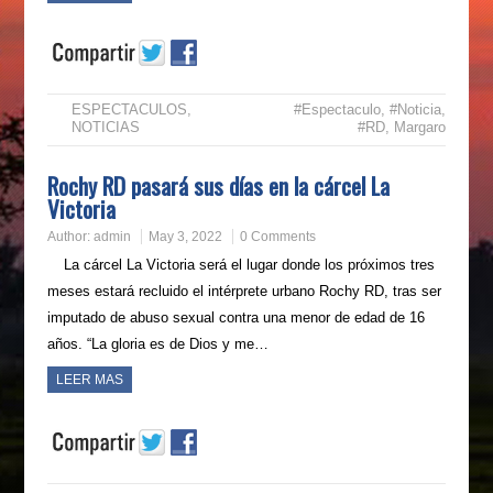
ESPECTACULOS
,
#Espectaculo
,
#Noticia
,
NOTICIAS
#RD
,
Margaro
Rochy RD pasará sus días en la cárcel La
Victoria
Author:
admin
May 3, 2022
0 Comments
La cárcel La Victoria será el lugar donde los próximos tres
meses estará recluido el intérprete urbano Rochy RD, tras ser
imputado de abuso sexual contra una menor de edad de 16
años. “La gloria es de Dios y me…
LEER MAS