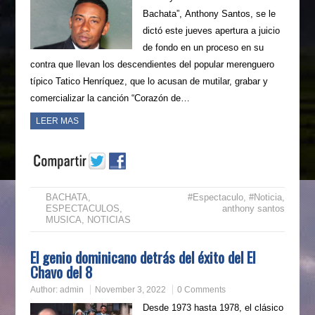
Bachata”, Anthony Santos, se le
dictó este jueves apertura a juicio
de fondo en un proceso en su
contra que llevan los descendientes del popular merenguero
típico Tatico Henríquez, que lo acusan de mutilar, grabar y
comercializar la canción “Corazón de…
LEER MAS
BACHATA
,
#Espectaculo
,
#Noticia
,
ESPECTACULOS
,
anthony santos
MUSICA
,
NOTICIAS
El genio dominicano detrás del éxito del El
Chavo del 8
Author:
admin
November 3, 2022
0 Comments
Desde 1973 hasta 1978, el clásico