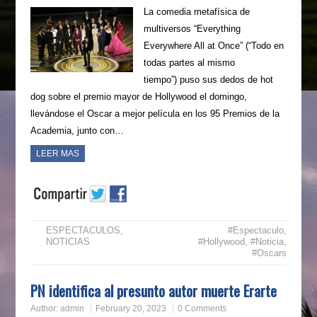
La comedia metafísica de
multiversos “Everything
Everywhere All at Once” (“Todo en
todas partes al mismo
tiempo”) puso sus dedos de hot
dog sobre el premio mayor de Hollywood el domingo,
llevándose el Oscar a mejor película en los 95 Premios de la
Academia, junto con…
LEER MAS
ESPECTACULOS
,
#Espectaculo
,
NOTICIAS
#Hollywood
,
#Noticia
,
#Oscars
PN identifica al presunto autor muerte Erarte
Author:
admin
February 20, 2023
0 Comments