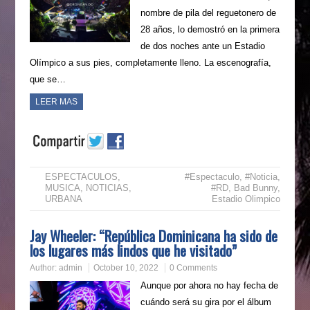
nombre de pila del reguetonero de
28 años, lo demostró en la primera
de dos noches ante un Estadio
Olímpico a sus pies, completamente lleno. La escenografía,
que se…
LEER MAS
ESPECTACULOS
,
#Espectaculo
,
#Noticia
,
MUSICA
,
NOTICIAS
,
#RD
,
Bad Bunny
,
URBANA
Estadio Olimpico
Jay Wheeler: “República Dominicana ha sido de
los lugares más lindos que he visitado”
Author:
admin
October 10, 2022
0 Comments
Aunque por ahora no hay fecha de
cuándo será su gira por el álbum