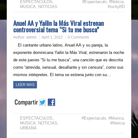
ESPECTACULOS
,
#Espectaculo
,
#Noticia
,
MUSICA
,
NOTICIAS
RochyRD
Anuel AA y Yailin la Más Viral estrenan
controversial tema “Si tu me busca”
Author:
admin
April 1, 2022
0 Comments
El cantante urbano latino, Anuel AA y su pareja, la
exponente dominicana Yailin la Más Viral, estrenaron la noche
de este jueves “Si tu me busca”, una canción que es descrita
como “atrevida, sensual, desafiante y sin censura”, como sus
mismos intérpretes. El tema se estrena junto con su…
LEER MAS
ESPECTACULOS
,
#Espectaculo
,
#Musica
,
MUSICA
,
NOTICIAS
,
#Noticia
URBANA