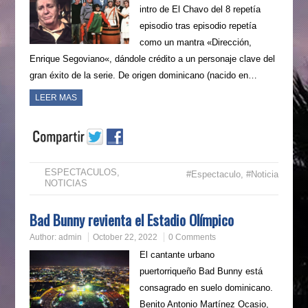
intro de El Chavo del 8 repetía
episodio tras episodio repetía
como un mantra «Dirección,
Enrique Segoviano«, dándole crédito a un personaje clave del
gran éxito de la serie. De origen dominicano (nacido en…
LEER MAS
ESPECTACULOS
,
#Espectaculo
,
#Noticia
NOTICIAS
Bad Bunny revienta el Estadio Olímpico
Author:
admin
October 22, 2022
0 Comments
El cantante urbano
puertorriqueño Bad Bunny está
consagrado en suelo dominicano.
Benito Antonio Martínez Ocasio,