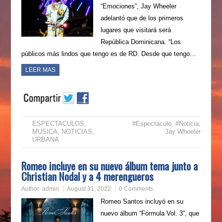
“Emociones”, Jay Wheeler
adelantó que de los primeros
lugares que visitará será
República Dominicana. “Los
públicos más lindos que tengo es de RD. Desde que tengo…
LEER MAS
ESPECTACULOS
,
#Espectaculo
,
#Noticia
,
MUSICA
,
NOTICIAS
,
Jay Wheeler
URBANA
Romeo incluye en su nuevo álbum tema junto a
Christian Nodal y a 4 merengueros
Author:
admin
August 31, 2022
0 Comments
Romeo Santos incluyó en su
nuevo álbum “Fórmula Vol. 3”, que