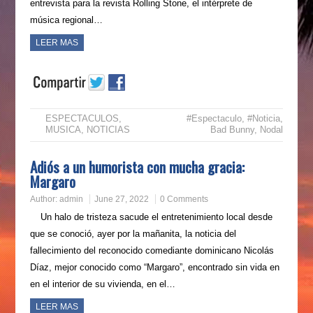
entrevista para la revista Rolling Stone, el intérprete de
música regional…
LEER MAS
ESPECTACULOS
,
#Espectaculo
,
#Noticia
,
MUSICA
,
NOTICIAS
Bad Bunny
,
Nodal
Adiós a un humorista con mucha gracia:
Margaro
Author:
admin
June 27, 2022
0 Comments
Un halo de tristeza sacude el entretenimiento local desde
que se conoció, ayer por la mañanita, la noticia del
fallecimiento del reconocido comediante dominicano Nicolás
Díaz, mejor conocido como “Margaro”, encontrado sin vida en
en el interior de su vivienda, en el…
LEER MAS