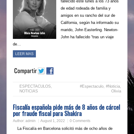
fallecido este lunes a los 73 años
de edad rodeada de familia y
amigos en su rancho del sur de
California, según ha informado su
marido, John Easterling. Newton-
John ha fallecido “tras un viaje
de…
LEER MAS
ESPECTACULOS
,
#Espectaculo
,
#Noticia
,
NOTICIAS
Olivia
Fiscalía española pide más de 8 años de cárcel
por fraude fiscal para Shakira
Author:
admin
August 1, 2022
0 Comments
La Fiscalía en Barcelona solicitó más de ocho años de