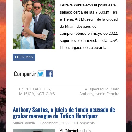
Ferreira contrajeron nupcias este
sábado cerca de las 7:30p.m., en
el Pérez Art Museum de la ciudad
de Miami después de
comprometerse en mayo de 2022,
según reveló la revista Hola! USA.
El encargado de celebrar la…
LEER MAS
ESPECTACULOS
,
#Espectaculo
,
Marc
MUSICA
,
NOTICIAS
Anthony
,
Nadia Ferreira
Anthony Santos, a juicio de fondo acusado de
grabar merengue de Tatico Henríquez
Author:
admin
December 9, 2022
0 Comments
Al “Mayimbe de la