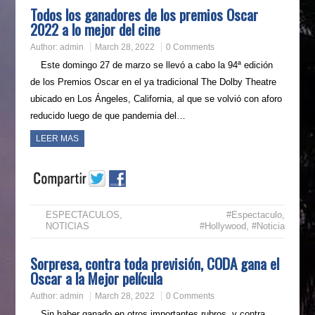
Todos los ganadores de los premios Oscar
2022 a lo mejor del cine
Author:
admin
March 28, 2022
0 Comments
Este domingo 27 de marzo se llevó a cabo la 94ª edición
de los Premios Oscar en el ya tradicional The Dolby Theatre
ubicado en Los Ángeles, California, al que se volvió con aforo
reducido luego de que pandemia del…
LEER MAS
ESPECTACULOS
,
#Espectaculo
,
NOTICIAS
#Hollywood
,
#Noticia
Sorpresa, contra toda previsión, CODA gana el
Oscar a la Mejor película
Author:
admin
March 28, 2022
0 Comments
Sin haber ganado en otros importantes rubros, y contra